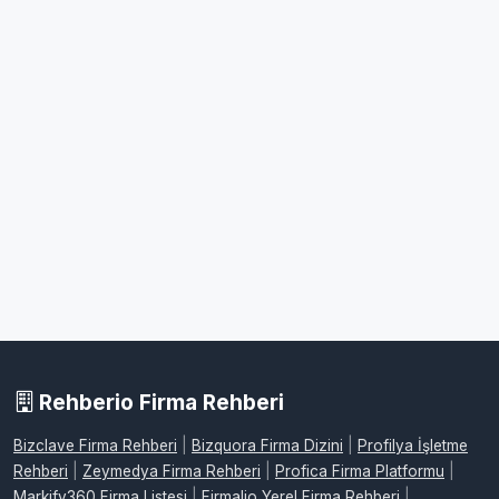
Rehberio Firma Rehberi
Bizclave Firma Rehberi
|
Bizquora Firma Dizini
|
Profilya İşletme
Rehberi
|
Zeymedya Firma Rehberi
|
Profica Firma Platformu
|
Markify360 Firma Listesi
|
Firmalio Yerel Firma Rehberi
|