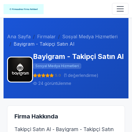
Ana Sayfa
Firmalar
Sosyal Medya Hizmetleri
Bayigram - Takipçi Satın Al
Bayigram - Takipçi Satın Al
Sosyal Medya Hizmetleri
5.0
(1 değerlendirme)
24 görüntülenme
Firma Hakkında
Takipçi Satın Al - Bayigram - Takipçi Satın