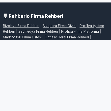
Rehberio Firma Rehberi
Bizclave Firma Rehberi
|
Bizquora Firma Dizini
|
Profilya İşletme
Rehberi
|
Zeymedya Firma Rehberi
|
Profica Firma Platformu
|
Markify360 Firma Listesi
|
Firmalio Yerel Firma Rehberi
|
WebdeFirma İşletme Dizini
|
DijitalFirman Firma Rehberi
|
ProFirmaWeb Firma Platformu
|
FirmaMap Firma Rehberi
|
LocalFirma Yerel İşletme Rehberi
|
BizMarka Firma Dizini
|
Maplafi
Firma Rehberi
|
FirmaEvreni Firma Rehberi
|
Firmovia İşletme
Rehberi
|
FirmaHaritam Firma Rehberi
|
FirmaPusula Firma Dizini
|
FirmaYolu Firma Rehberi
|
FirmaListe İşletme Rehberi
|
FirmaAdres
Firma Rehberi
|
LocalFirmalar Yerel Firma Rehberi
|
FirmaPlatform
İşletme Dizini
|
RehberPro Firma Rehberi
|
FirmaMerkez Firma
Dizini
|
FirmaKaynak İşletme Rehberi
|
RehberMerkez Firma
Rehberi
|
FirmaKonumum Firma Rehberi
|
FirmaSemt Yerel Firma
Dizini
|
FirmaYerleri İşletme Rehberi
|
FirmaSehir Firma Rehberi
|
FirmaPro İşletme Rehberi
|
FirmaRehberiTR Firma Dizini
|
Firmoria