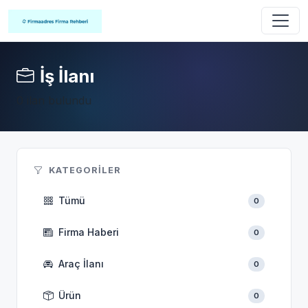
İş İlanı
0 ilan bulundu
KATEGORILER
Tümü
0
Firma Haberi
0
Araç İlanı
0
Ürün
0