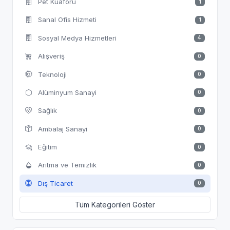
Pet Kuaförü
1
Sanal Ofis Hizmeti
1
Sosyal Medya Hizmetleri
4
Alışveriş
0
Teknoloji
0
Alüminyum Sanayi
0
Sağlık
0
Ambalaj Sanayi
0
Eğitim
0
Arıtma ve Temizlik
0
Dış Ticaret
0
Tüm Kategorileri Göster