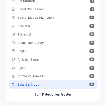
Pet Kuaförü
1
Sanal Ofis Hizmeti
1
Sosyal Medya Hizmetleri
4
Alışveriş
0
Teknoloji
0
Alüminyum Sanayi
0
Sağlık
0
Ambalaj Sanayi
0
Eğitim
0
Arıtma ve Temizlik
0
Tekstil & Moda
0
Tüm Kategorileri Göster