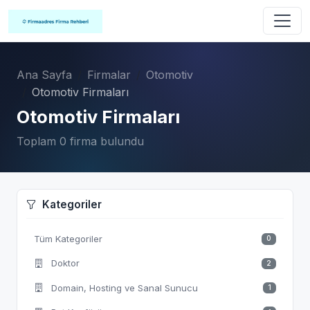
Ana Sayfa
Firmalar
Otomotiv
Otomotiv Firmaları
Otomotiv Firmaları
Toplam 0 firma bulundu
Kategoriler
Tüm Kategoriler
0
Doktor
2
Domain, Hosting ve Sanal Sunucu
1