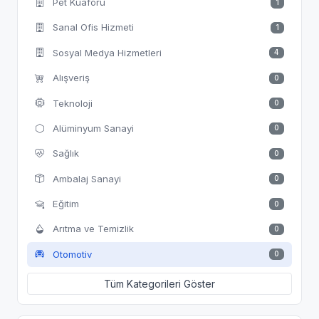
Pet Kuaförü
1
Sanal Ofis Hizmeti
1
Sosyal Medya Hizmetleri
4
Alışveriş
0
Teknoloji
0
Alüminyum Sanayi
0
Sağlık
0
Ambalaj Sanayi
0
Eğitim
0
Arıtma ve Temizlik
0
Otomotiv
0
Tüm Kategorileri Göster