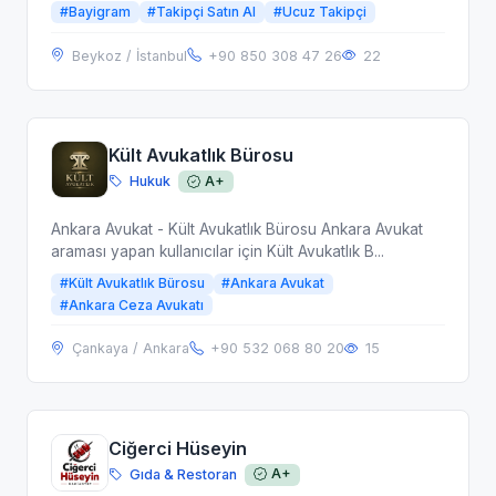
#Bayigram
#Takipçi Satın Al
#Ucuz Takipçi
Beykoz / İstanbul
+90 850 308 47 26
22
Kült Avukatlık Bürosu
Hukuk
A+
Ankara Avukat - Kült Avukatlık Bürosu Ankara Avukat
araması yapan kullanıcılar için Kült Avukatlık B...
#Kült Avukatlık Bürosu
#Ankara Avukat
#Ankara Ceza Avukatı
Çankaya / Ankara
+90 532 068 80 20
15
Ciğerci Hüseyin
Gıda & Restoran
A+