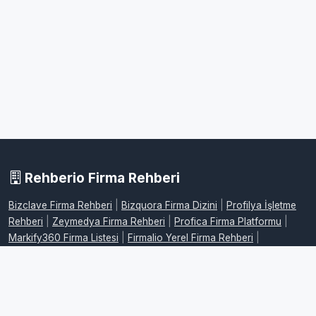
Rehberio Firma Rehberi
Bizclave Firma Rehberi
|
Bizquora Firma Dizini
|
Profilya İşletme
Rehberi
|
Zeymedya Firma Rehberi
|
Profica Firma Platformu
|
Markify360 Firma Listesi
|
Firmalio Yerel Firma Rehberi
|
WebdeFirma İşletme Dizini
|
DijitalFirman Firma Rehberi
|
ProFirmaWeb Firma Platformu
|
FirmaMap Firma Rehberi
|
LocalFirma Yerel İşletme Rehberi
|
BizMarka Firma Dizini
|
Maplafi
Firma Rehberi
|
FirmaEvreni Firma Rehberi
|
Firmovia İşletme