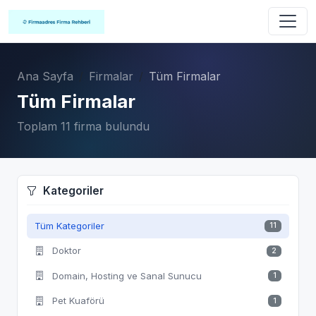
Ana Sayfa
Firmalar
Tüm Firmalar
Tüm Firmalar
Toplam 11 firma bulundu
Kategoriler
Tüm Kategoriler
11
Doktor
2
Domain, Hosting ve Sanal Sunucu
1
Pet Kuaförü
1