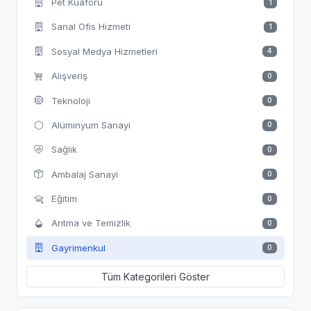
Pet Kuaförü
1
Sanal Ofis Hizmeti
1
Sosyal Medya Hizmetleri
4
Alışveriş
0
Teknoloji
0
Alüminyum Sanayi
0
Sağlık
0
Ambalaj Sanayi
0
Eğitim
0
Arıtma ve Temizlik
0
Gayrimenkul
0
Tüm Kategorileri Göster