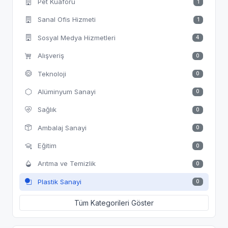
Pet Kuaförü
1
Sanal Ofis Hizmeti
1
Sosyal Medya Hizmetleri
4
Alışveriş
0
Teknoloji
0
Alüminyum Sanayi
0
Sağlık
0
Ambalaj Sanayi
0
Eğitim
0
Arıtma ve Temizlik
0
Plastik Sanayi
0
Tüm Kategorileri Göster