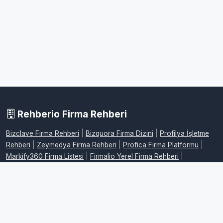
Rehberio Firma Rehberi
Bizclave Firma Rehberi
|
Bizquora Firma Dizini
|
Profilya İşletme
Rehberi
|
Zeymedya Firma Rehberi
|
Profica Firma Platformu
|
Markify360 Firma Listesi
|
Firmalio Yerel Firma Rehberi
|
WebdeFirma İşletme Dizini
|
DijitalFirman Firma Rehberi
|
ProFirmaWeb Firma Platformu
|
FirmaMap Firma Rehberi
|
LocalFirma Yerel İşletme Rehberi
|
BizMarka Firma Dizini
|
Maplafi
Firma Rehberi
|
FirmaEvreni Firma Rehberi
|
Firmovia İşletme
Rehberi
|
FirmaHaritam Firma Rehberi
|
FirmaPusula Firma Dizini
|