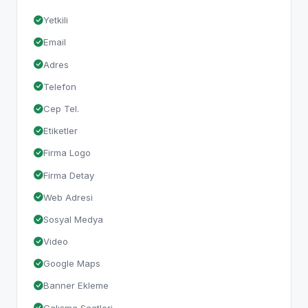
Yetkili
Email
Adres
Telefon
Cep Tel.
Etiketler
Firma Logo
Firma Detay
Web Adresi
Sosyal Medya
Video
Google Maps
Banner Ekleme
Çalışma Saatleri