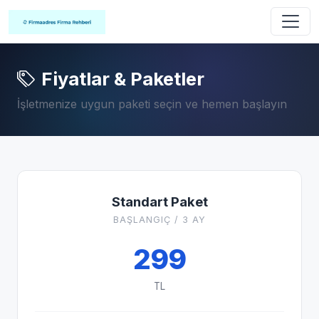
Fiyatlar & Paketler
İşletmenize uygun paketi seçin ve hemen başlayın
Standart Paket
BAŞLANGIÇ / 3 AY
299
TL