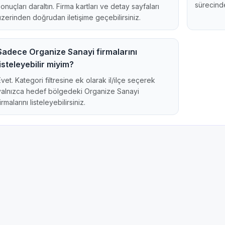
sürecinde
sonuçları daraltın. Firma kartları ve detay sayfaları
üzerinden doğrudan iletişime geçebilirsiniz.
Sadece Organize Sanayi firmalarını
listeleyebilir miyim?
Evet. Kategori filtresine ek olarak il/ilçe seçerek
yalnızca hedef bölgedeki Organize Sanayi
irmalarını listeleyebilirsiniz.