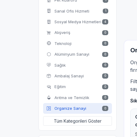
Pet Kuaförü
1
Sanal Ofis Hizmeti
1
Sosyal Medya Hizmetleri
4
Alışveriş
0
Teknoloji
0
Or
Alüminyum Sanayi
0
Or
Sağlık
0
fir
Ambalaj Sanayi
0
Fi
Eğitim
0
say
Arıtma ve Temizlik
0
Sı
Organize Sanayi
0
Tüm Kategorileri Göster