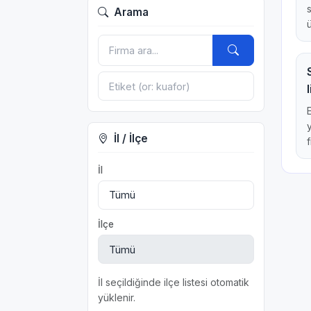
Arama
İl / İlçe
f
İl
İlçe
İl seçildiğinde ilçe listesi otomatik
yüklenir.