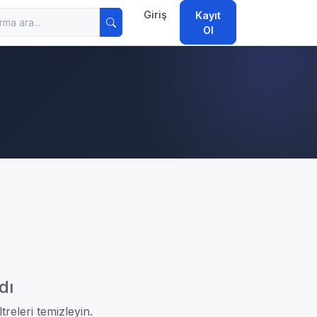
Giriş
Kayıt
Ol
dı
treleri temizleyin.