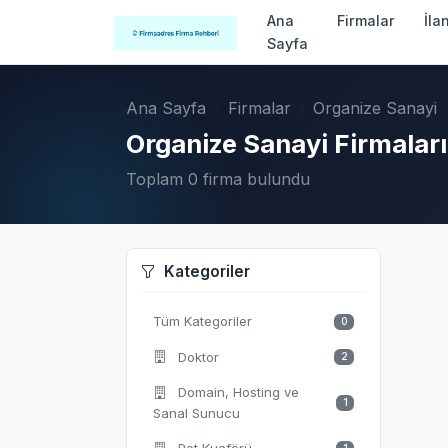
Ana
Firmalar
İla
Sayfa
Ana Sayfa
Firmalar
Organize Sanayi
Organize Sanayi Firmaları
Toplam 0 firma bulundu
Kategoriler
Tüm Kategoriler
0
Doktor
2
Domain, Hosting ve
1
Sanal Sunucu