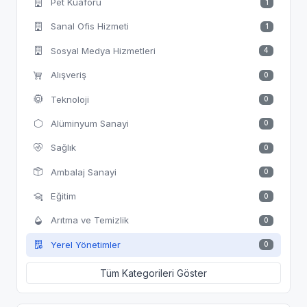
Pet Kuaförü
1
Sanal Ofis Hizmeti
1
Sosyal Medya Hizmetleri
4
Alışveriş
0
Teknoloji
0
Alüminyum Sanayi
0
Sağlık
0
Ambalaj Sanayi
0
Eğitim
0
Arıtma ve Temizlik
0
Yerel Yönetimler
0
Tüm Kategorileri Göster