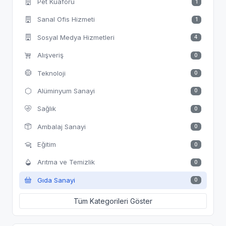
Pet Kuaförü
1
Sanal Ofis Hizmeti
1
Sosyal Medya Hizmetleri
4
Alışveriş
0
Teknoloji
0
Alüminyum Sanayi
0
Sağlık
0
Ambalaj Sanayi
0
Eğitim
0
Arıtma ve Temizlik
0
Gıda Sanayi
0
Tüm Kategorileri Göster