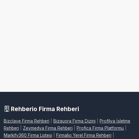
Rehberio Firma Rehberi
Bizclave Firma Rehberi
|
Bizquora Firma Dizini
|
Profilya İşletme
Rehberi
|
Zeymedya Firma Rehberi
|
Profica Firma Platformu
|
Markify360 Firma Listesi
|
Firmalio Yerel Firma Rehberi
|