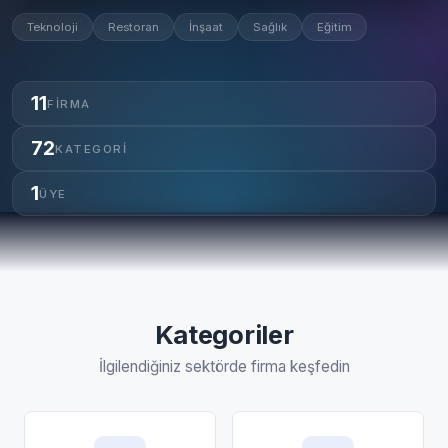
Teknoloji
Restoran
İnşaat
Sağlık
Eğitim
11
FIRMA
72
KATEGORI
1
ÜYE
Kategoriler
İlgilendiğiniz sektörde firma keşfedin