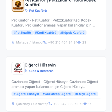
Kuaförü
Pet Kuaförü
Pet Kuaför - Pet Kuaför | Petzzkuaför Kedi Köpek
Kuaförü Pet Kuaför araması yapan kullanıcılar için ...
#Pet Kuaför
#Kedi Kuaförü
#Köpek Kuaförü
Maltepe / İstanbul
+90 216 464 34 34
23
Ciğerci Hüseyin
Gıda & Restoran
Gaziantep Ciğerci - Ciğerci Hüseyin Gaziantep Ciğerci
araması yapan kullanıcılar için Ciğerci Hüseyi...
#Ciğerci Hüseyin
#Gaziantep Ciğerci
#En iyi Ciğerci
Şahinbey / Gaziantep
+90 342 339 58 58
15