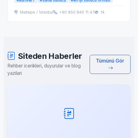
#BurtiNET
#Sanal sunucu
#en iyi sunucu firması
Maltepe / İstanbul
+90 850 840 11 47
14
Siteden Haberler
Tümünü Gör
Rehber icerikleri, duyurular ve blog
yazilari