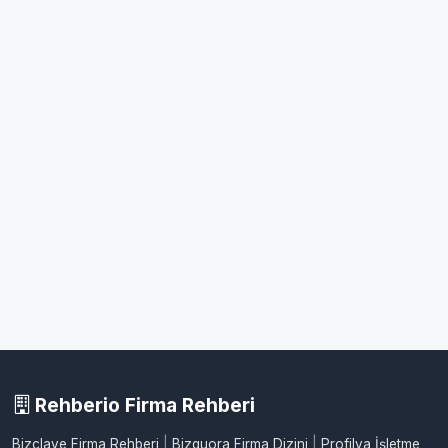
Rehberio Firma Rehberi
Bizclave Firma Rehberi
|
Bizquora Firma Dizini
|
Profilya İşletme